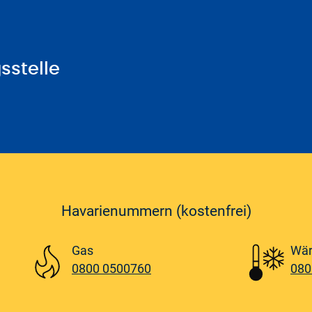
s und genaue Werte erhalten Sie im Menü "Nachlässe/Boni".
sstelle
ternehmen, Messstellenbetreiber und Messdienstleister (Unter
andungen von Verbrauchern im Sinne des § 13 BGB (Verbraucher
er zur Qualität von Leistungen des Unternehmens (Verbraucher
orgungsnetz, die Belieferung mit Energie sowie die Messung der
111a EnWG innerhalb einer Frist von vier Wochen ab Zugang b
Havarienummern (kostenfrei)
n, die den Vertragsabschluss oder die Qualität der Leistungen
hten an:
hau Dienstleistungsgesellschaft mbH
Gas
Wä
371 Glauchau
0800 0500760
080
-888
werke-glauchau.de