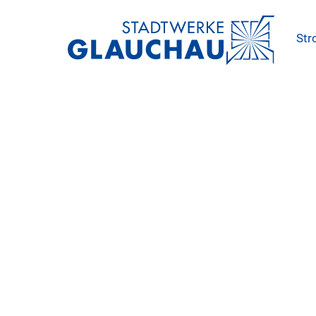
St
Stadtwe
Glauch