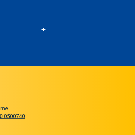
nehmen) sind
) insbesondere zum
beschwerden), die den
 Energie betreffen,
eim Unternehmen zu
 des Lieferanten
rme
0 0500740