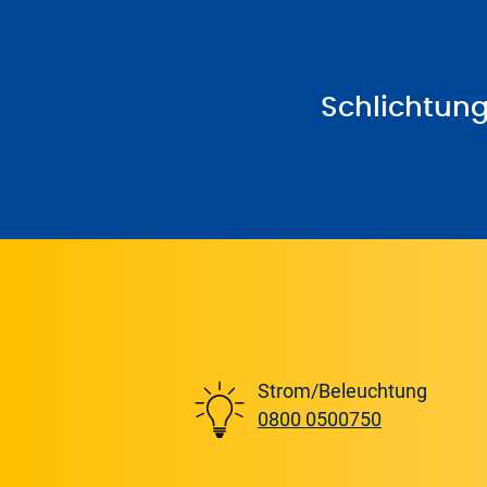
einsparen. Mehr Info
Schlichtung
Energieversorgungsun
verpflichtet, Beanst
Vertragsabschluss od
Anschluss an das Vers
im Verfahren nach § 
beantworten.
Verbraucherbeschwerde
betreffen, sind zu ric
Stadtwerke Glauc
Strom/Beleuchtung
Sachsenallee 65 | 08
0800 0500750
Telefon: 03763 5007
kundenservice@stadt