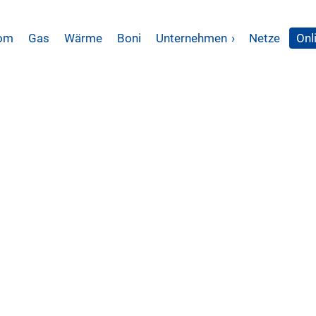
rom
Gas
Wärme
Boni
Unternehmen
›
Netze
Onl
rke
au